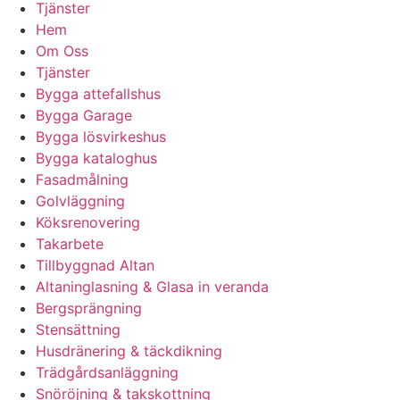
Tjänster
Hem
Om Oss
Tjänster
Bygga attefallshus
Bygga Garage
Bygga lösvirkeshus
Bygga kataloghus
Fasadmålning
Golvläggning
Köksrenovering
Takarbete
Tillbyggnad Altan
Altaninglasning & Glasa in veranda
Bergsprängning
Stensättning
Husdränering & täckdikning
Trädgårdsanläggning
Snöröjning & takskottning