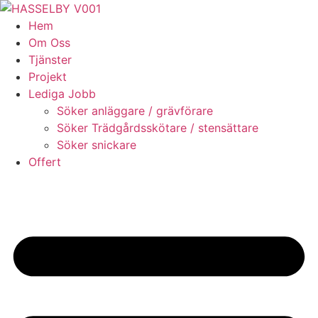
Skip
to
Hem
content
Om Oss
Tjänster
Projekt
Lediga Jobb
Söker anläggare / grävförare
Söker Trädgårdsskötare / stensättare
Söker snickare
Offert