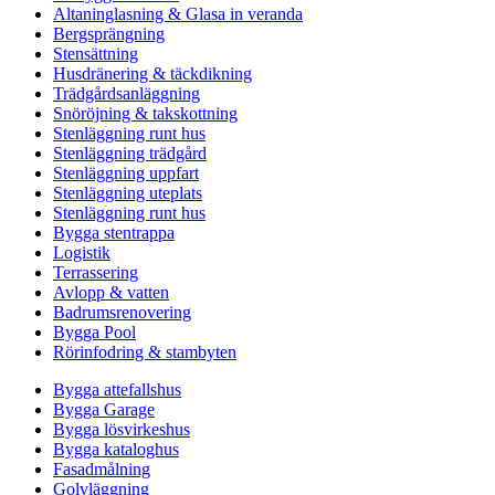
Altaninglasning & Glasa in veranda
Bergsprängning
Stensättning
Husdränering & täckdikning
Trädgårdsanläggning
Snöröjning & takskottning
Stenläggning runt hus
Stenläggning trädgård
Stenläggning uppfart
Stenläggning uteplats
Stenläggning runt hus
Bygga stentrappa
Logistik
Terrassering
Avlopp & vatten
Badrumsrenovering
Bygga Pool
Rörinfodring & stambyten
Bygga attefallshus
Bygga Garage
Bygga lösvirkeshus
Bygga kataloghus
Fasadmålning
Golvläggning