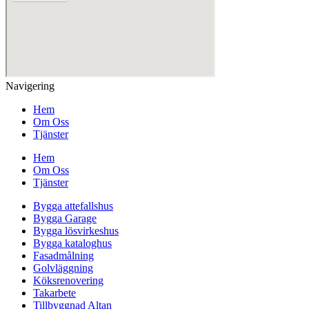
Navigering
Hem
Om Oss
Tjänster
Hem
Om Oss
Tjänster
Bygga attefallshus
Bygga Garage
Bygga lösvirkeshus
Bygga kataloghus
Fasadmålning
Golvläggning
Köksrenovering
Takarbete
Tillbyggnad Altan