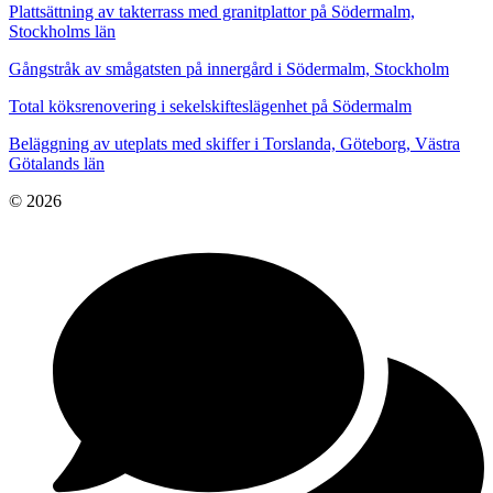
Plattsättning av takterrass med granitplattor på Södermalm,
Stockholms län
Gångstråk av smågatsten på innergård i Södermalm, Stockholm
Total köksrenovering i sekelskifteslägenhet på Södermalm
Beläggning av uteplats med skiffer i Torslanda, Göteborg, Västra
Götalands län
© 2026