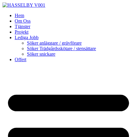
Skip
to
Hem
content
Om Oss
Tjänster
Projekt
Lediga Jobb
Söker anläggare / grävförare
Söker Trädgårdsskötare / stensättare
Söker snickare
Offert