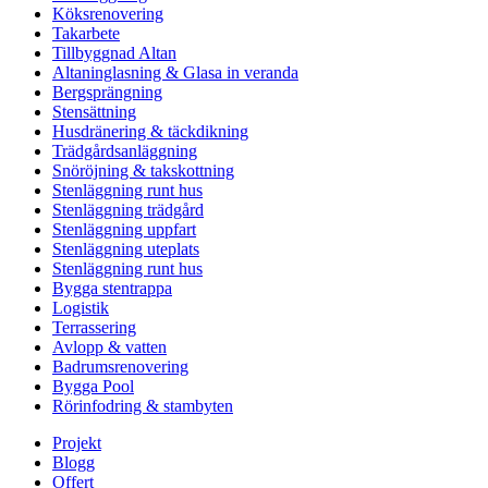
Köksrenovering
Takarbete
Tillbyggnad Altan
Altaninglasning & Glasa in veranda
Bergsprängning
Stensättning
Husdränering & täckdikning
Trädgårdsanläggning
Snöröjning & takskottning
Stenläggning runt hus
Stenläggning trädgård
Stenläggning uppfart
Stenläggning uteplats
Stenläggning runt hus
Bygga stentrappa
Logistik
Terrassering
Avlopp & vatten
Badrumsrenovering
Bygga Pool
Rörinfodring & stambyten
Projekt
Blogg
Offert