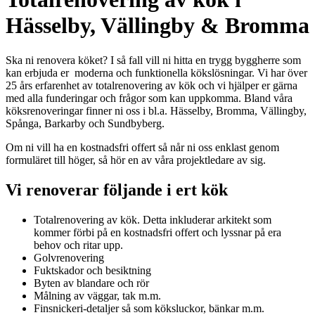
Hässelby, Vällingby & Bromma
Ska ni renovera köket? I så fall vill ni hitta en trygg byggherre som
kan erbjuda er moderna och funktionella kökslösningar. Vi har över
25 års erfarenhet av totalrenovering av kök och vi hjälper er gärna
med alla funderingar och frågor som kan uppkomma. Bland våra
köksrenoveringar finner ni oss i bl.a. Hässelby, Bromma, Vällingby,
Spånga, Barkarby och Sundbyberg.
Om ni vill ha en kostnadsfri offert så når ni oss enklast genom
formuläret till höger, så hör en av våra projektledare av sig.
Vi renoverar följande i ert kök
Totalrenovering av kök. Detta inkluderar arkitekt som
kommer förbi på en kostnadsfri offert och lyssnar på era
behov och ritar upp.
Golvrenovering
Fuktskador och besiktning
Byten av blandare och rör
Målning av väggar, tak m.m.
Finsnickeri-detaljer så som köksluckor, bänkar m.m.