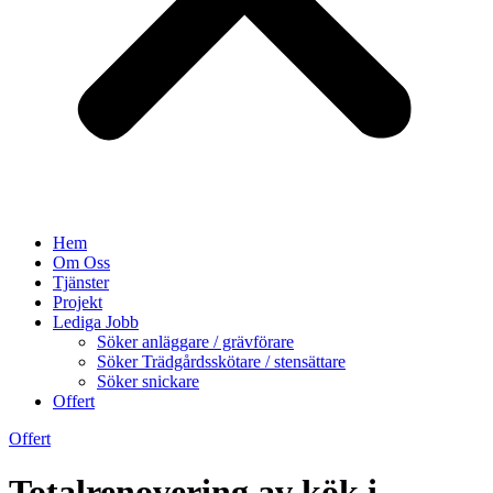
Hem
Om Oss
Tjänster
Projekt
Lediga Jobb
Söker anläggare / grävförare
Söker Trädgårdsskötare / stensättare
Söker snickare
Offert
Offert
Totalrenovering av kök i