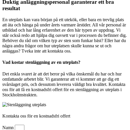
Duktig anläggningspersonal garanterar ett bra
resultat
En uteplats kan vara början på ett utekök, eller bara en trevlig plats
att äta och hänga på under årets varmare årstider. All vår personal är
utbildad och har lång erfarenhet av den här typen av uppdrag. Vi
står också redo att hjälpa dig oavsett var i processen du befinner dig.
Behöver du råd om vilken typ av sten som funkar bäst? Eller har du
några andra frågor om hur uteplatsen skulle kunna se ut och
anläggas? Tveka inte att kontakta oss.
Vad kostar stenläggning av en uteplats?
Det enkla svaret är att det beror på vilka önskemål du har och hur
omfattande arbetet blir. Vi garanterar att vi kommer att ge dig ett
svårslaget pris, och dessutom leverera väldigt bra kvalitet. Kontakta
oss för att få en kostnadsfri offert för en stenläggning av uteplats i
Stockholmstrakten.
Kontakta oss för en kostnadsfri offert
Namn