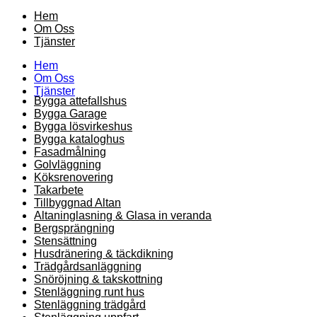
Hem
Om Oss
Tjänster
Hem
Om Oss
Tjänster
Bygga attefallshus
Bygga Garage
Bygga lösvirkeshus
Bygga kataloghus
Fasadmålning
Golvläggning
Köksrenovering
Takarbete
Tillbyggnad Altan
Altaninglasning & Glasa in veranda
Bergsprängning
Stensättning
Husdränering & täckdikning
Trädgårdsanläggning
Snöröjning & takskottning
Stenläggning runt hus
Stenläggning trädgård