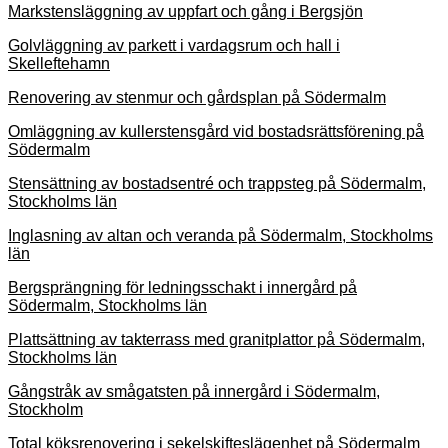
Markstensläggning av uppfart och gång i Bergsjön
Golvläggning av parkett i vardagsrum och hall i
Skelleftehamn
Renovering av stenmur och gårdsplan på Södermalm
Omläggning av kullerstensgård vid bostadsrättsförening på
Södermalm
Stensättning av bostadsentré och trappsteg på Södermalm,
Stockholms län
Inglasning av altan och veranda på Södermalm, Stockholms
län
Bergsprängning för ledningsschakt i innergård på
Södermalm, Stockholms län
Plattsättning av takterrass med granitplattor på Södermalm,
Stockholms län
Gångstråk av smågatsten på innergård i Södermalm,
Stockholm
Total köksrenovering i sekelskifteslägenhet på Södermalm