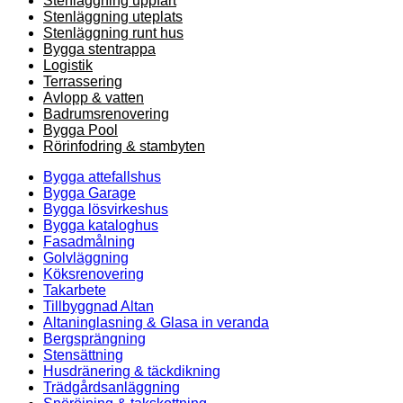
Stenläggning uppfart
Stenläggning uteplats
Stenläggning runt hus
Bygga stentrappa
Logistik
Terrassering
Avlopp & vatten
Badrumsrenovering
Bygga Pool
Rörinfodring & stambyten
Bygga attefallshus
Bygga Garage
Bygga lösvirkeshus
Bygga kataloghus
Fasadmålning
Golvläggning
Köksrenovering
Takarbete
Tillbyggnad Altan
Altaninglasning & Glasa in veranda
Bergsprängning
Stensättning
Husdränering & täckdikning
Trädgårdsanläggning