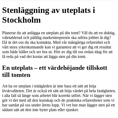
Stenläggning av uteplats i
Stockholm
Planerar du att anlägga en uteplats på din tomt? Vill du att en duktig,
väletablerad och pålitlig markentreprenör ska utföra jobbet åt dig?
Då är det oss du ska kontakta. Med vår mångåriga erfarenhet och
vårt stora yrkeskunnande kan vi garantera att vi ger dig ett resultat
som både håller och ser bra ut. Hör av dig till oss redan idag för att
få reda på vad det kostar att lägga sten på din tomt.
En uteplats – ett värdehöjande tillskott
till tomten
Att ha en uteplats i trädgården är inte bara ett sätt att höja
livskvaliteten. Det är också ett sätt att höja värdet på hela fastigheten,
i alla fall så länge som arbetet blir korrekt utfört. När vi lägger sten
gör vi det med all den kunskap och de praktiska erfarenheter som vi
har samlat på oss under årens lopp. Vi vet hur man lägger sten på ett
sådant sätt att den inte byter plats eller sjunker.