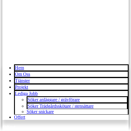
Hem
Om Oss
Tjänster
Projekt
Lediga Jobb
Söker anläggare / grävförare
Söker Trädgårdsskötare / stensättare
Söker snickare
Offert
Offert