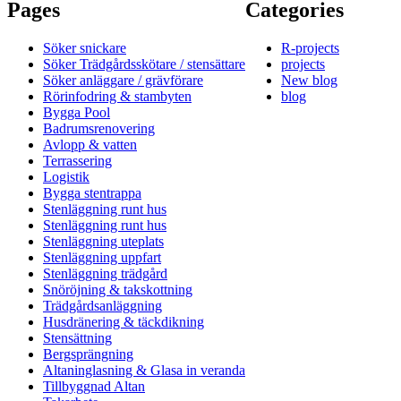
Pages
Categories
Söker snickare
R-projects
Söker Trädgårdsskötare / stensättare
projects
Söker anläggare / grävförare
New blog
Rörinfodring & stambyten
blog
Bygga Pool
Badrumsrenovering
Avlopp & vatten
Terrassering
Logistik
Bygga stentrappa
Stenläggning runt hus
Stenläggning runt hus
Stenläggning uteplats
Stenläggning uppfart
Stenläggning trädgård
Snöröjning & takskottning
Trädgårdsanläggning
Husdränering & täckdikning
Stensättning
Bergsprängning
Altaninglasning & Glasa in veranda
Tillbyggnad Altan