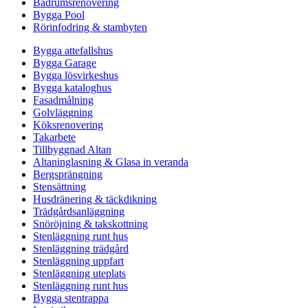
Badrumsrenovering
Bygga Pool
Rörinfodring & stambyten
Bygga attefallshus
Bygga Garage
Bygga lösvirkeshus
Bygga kataloghus
Fasadmålning
Golvläggning
Köksrenovering
Takarbete
Tillbyggnad Altan
Altaninglasning & Glasa in veranda
Bergsprängning
Stensättning
Husdränering & täckdikning
Trädgårdsanläggning
Snöröjning & takskottning
Stenläggning runt hus
Stenläggning trädgård
Stenläggning uppfart
Stenläggning uteplats
Stenläggning runt hus
Bygga stentrappa