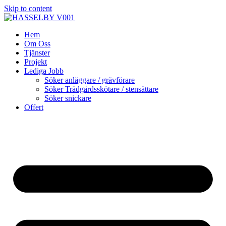
Skip to content
Hem
Om Oss
Tjänster
Projekt
Lediga Jobb
Söker anläggare / grävförare
Söker Trädgårdsskötare / stensättare
Söker snickare
Offert