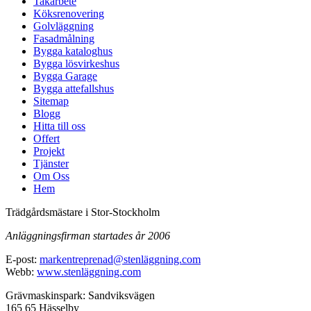
Takarbete
Köksrenovering
Golvläggning
Fasadmålning
Bygga kataloghus
Bygga lösvirkeshus
Bygga Garage
Bygga attefallshus
Sitemap
Blogg
Hitta till oss
Offert
Projekt
Tjänster
Om Oss
Hem
Trädgårdsmästare i Stor-Stockholm
Anläggningsfirman startades år 2006
E-post:
markentreprenad@stenläggning.com
Webb:
www.stenläggning.com
Grävmaskinspark: Sandviksvägen
165 65 Hässelby