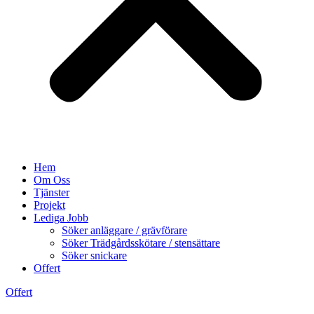
Hem
Om Oss
Tjänster
Projekt
Lediga Jobb
Söker anläggare / grävförare
Söker Trädgårdsskötare / stensättare
Söker snickare
Offert
Offert