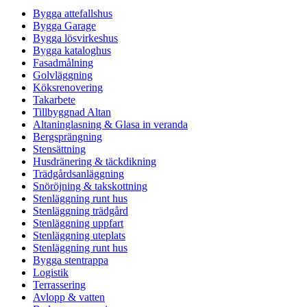
Bygga attefallshus
Bygga Garage
Bygga lösvirkeshus
Bygga kataloghus
Fasadmålning
Golvläggning
Köksrenovering
Takarbete
Tillbyggnad Altan
Altaninglasning & Glasa in veranda
Bergsprängning
Stensättning
Husdränering & täckdikning
Trädgårdsanläggning
Snöröjning & takskottning
Stenläggning runt hus
Stenläggning trädgård
Stenläggning uppfart
Stenläggning uteplats
Stenläggning runt hus
Bygga stentrappa
Logistik
Terrassering
Avlopp & vatten