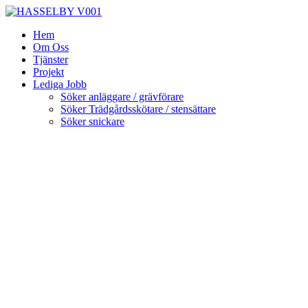
Skip
to
Hem
content
Om Oss
Tjänster
Projekt
Lediga Jobb
Söker anläggare / grävförare
Söker Trädgårdsskötare / stensättare
Söker snickare