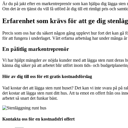
Är du på jakt efter en markentreprenör som kan hjälpa dig lägga sten r
Om det är en tjänst du vill få utförd åt dig till ett rimligt pris och samt
Erfarenhet som krävs för att ge dig stenläg
Precis som oss har du säkert någon gång upplevt hur fort det kan gå för 
för att fungera i underlaget. Vårt erfarna arbetslag har under många år
En pålitlig markentreprenör
Vi har hjälpt mängder av nöjda kunder med att lägga sten runt deras hu
känna dig säker på att arbetet blir utfört inom tids- och budgetplaneringe
Hör av dig till oss för ett gratis kostnadsförslag
Vad kostar det att lägga sten runt huset? Det kan vi inte svara på på 
det kostar att lägga sten runt ditt hus. Att ta emot en offert från oss inn
arbetet så snart det funkar bäst.
Kontakta oss för en kostnadsfri offert