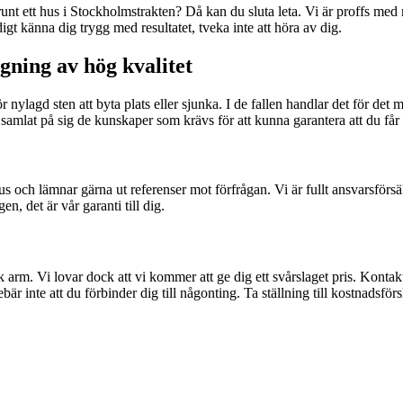
unt ett hus i Stockholmstrakten? Då kan du sluta leta. Vi är proffs med
idigt känna dig trygg med resultatet, tveka inte att höra av dig.
gning av hög kvalitet
nylagd sten att byta plats eller sjunka. I de fallen handlar det för det 
 samlat på sig de kunskaper som krävs för att kunna garantera att du får
s och lämnar gärna ut referenser mot förfrågan. Vi är fullt ansvarsförs
n, det är vår garanti till dig.
rak arm. Vi lovar dock att vi kommer att ge dig ett svårslaget pris. Kont
ebär inte att du förbinder dig till någonting. Ta ställning till kostnadsförs