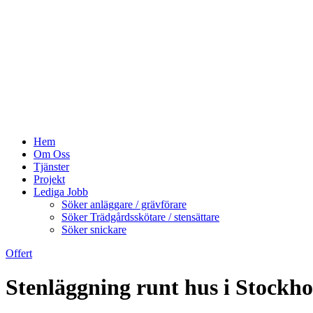
Hem
Om Oss
Tjänster
Projekt
Lediga Jobb
Söker anläggare / grävförare
Söker Trädgårdsskötare / stensättare
Söker snickare
Offert
Stenläggning runt hus i Stockh