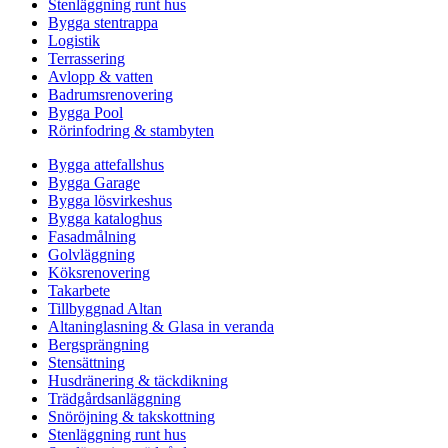
Stenläggning runt hus
Bygga stentrappa
Logistik
Terrassering
Avlopp & vatten
Badrumsrenovering
Bygga Pool
Rörinfodring & stambyten
Bygga attefallshus
Bygga Garage
Bygga lösvirkeshus
Bygga kataloghus
Fasadmålning
Golvläggning
Köksrenovering
Takarbete
Tillbyggnad Altan
Altaninglasning & Glasa in veranda
Bergsprängning
Stensättning
Husdränering & täckdikning
Trädgårdsanläggning
Snöröjning & takskottning
Stenläggning runt hus