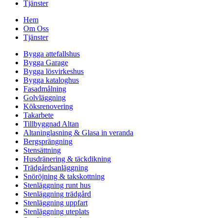
Tjänster
Hem
Om Oss
Tjänster
Bygga attefallshus
Bygga Garage
Bygga lösvirkeshus
Bygga kataloghus
Fasadmålning
Golvläggning
Köksrenovering
Takarbete
Tillbyggnad Altan
Altaninglasning & Glasa in veranda
Bergsprängning
Stensättning
Husdränering & täckdikning
Trädgårdsanläggning
Snöröjning & takskottning
Stenläggning runt hus
Stenläggning trädgård
Stenläggning uppfart
Stenläggning uteplats