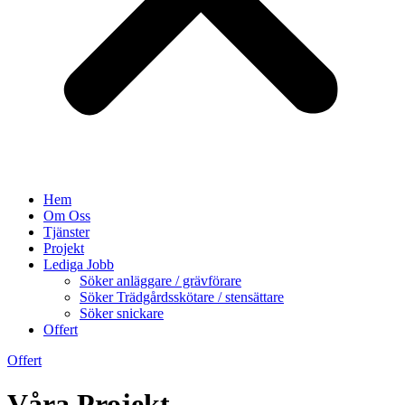
Hem
Om Oss
Tjänster
Projekt
Lediga Jobb
Söker anläggare / grävförare
Söker Trädgårdsskötare / stensättare
Söker snickare
Offert
Offert
Våra Projekt