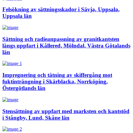
Felsökning av sättningsskador i Sävja, Uppsala,
Uppsala län
Sättning och radieanpassning av granitkantsten
längs uppfart i Kållered, Mölndal, Västra Götalands
län
Impregnering och tätning av skiffergång mot
fuktinträngning i Skärblacka, Norrköping,
Östergötlands län
Stensättning av uppfart med marksten och kantstöd
i Stångby, Lund, Skåne län