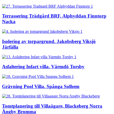
Terrassering Trädgård BRF, Alphyddan Finntorp
Nacka
Isolering av torpargrund. Jakobsberg Viksjö
Järfälla
Asfaltering Infart villa. Värmdö Torsby
Grävning Pool Villa. Spånga Solhem
Tomtplanering till Villaägare, Blackeberg Norra
Ängby Bromma