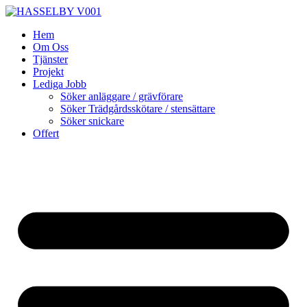
Skip
to
Hem
content
Om Oss
Tjänster
Projekt
Lediga Jobb
Söker anläggare / grävförare
Söker Trädgårdsskötare / stensättare
Söker snickare
Offert