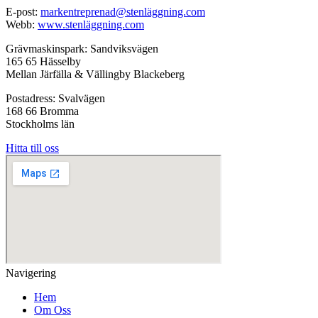
E-post:
markentreprenad@stenläggning.com
Webb:
www.stenläggning.com
Grävmaskinspark: Sandviksvägen
165 65 Hässelby
Mellan Järfälla & Vällingby Blackeberg
Postadress: Svalvägen
168 66 Bromma
Stockholms län
Hitta till oss
Navigering
Hem
Om Oss