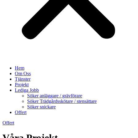
Hem
Om Oss
Tjänster
Projekt
Lediga Jobb
Söker anläggare / grävförare
Söker Trädgårdsskötare / stensättare
Söker snickare
Offert
Offert
Våra Projekt