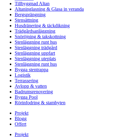
Tillbyggnad Altan
Altaninglasning & Glasa in veranda
Bergsprängning
Stensättning
Husdränering & täckdikning
Trädgårdsanläggning
Snöröjning & takskottning
Stenläggning runt hus
Stenläggning trädgård
Stenläggning uppfart
Stenläggning uteplats
Stenläggning runt hus
Bygga stentrappa
Logistik
Terrassering
Avlopp & vatten
Badrumsrenovering
Bygga Pool
Rörinfodring & stambyten
Projekt
Blogg
Offert
Projekt