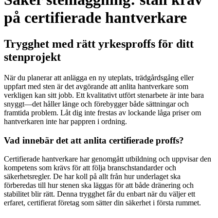
på certifierade hantverkare
Trygghet med rätt yrkesproffs för ditt
stenprojekt
När du planerar att anlägga en ny uteplats, trädgårdsgång eller
uppfart med sten är det avgörande att anlita hantverkare som
verkligen kan sitt jobb. Ett kvalitativt utfört stenarbete är inte bara
snyggt—det håller länge och förebygger både sättningar och
framtida problem. Låt dig inte frestas av lockande låga priser om
hantverkaren inte har pappren i ordning.
Vad innebär det att anlita certifierade proffs?
Certifierade hantverkare har genomgått utbildning och uppvisar den
kompetens som krävs för att följa branschstandarder och
säkerhetsregler. De har koll på allt från hur underlaget ska
förberedas till hur stenen ska läggas för att både dränering och
stabilitet blir rätt. Denna trygghet får du enbart när du väljer ett
erfaret, certifierat företag som sätter din säkerhet i första rummet.