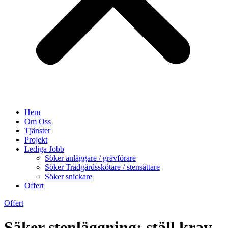
Hem
Om Oss
Tjänster
Projekt
Lediga Jobb
Söker anläggare / grävförare
Söker Trädgårdsskötare / stensättare
Söker snickare
Offert
Offert
Säker stenläggning: ställ krav