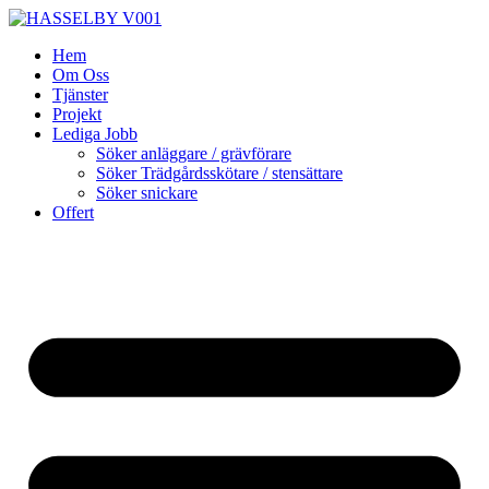
Skip
to
Hem
content
Om Oss
Tjänster
Projekt
Lediga Jobb
Söker anläggare / grävförare
Söker Trädgårdsskötare / stensättare
Söker snickare
Offert