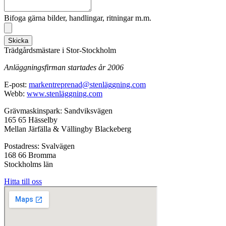
Bifoga gärna bilder, handlingar, ritningar m.m.
Skicka
Trädgårdsmästare i Stor-Stockholm
Anläggningsfirman startades år 2006
E-post:
markentreprenad@stenläggning.com
Webb:
www.stenläggning.com
Grävmaskinspark: Sandviksvägen
165 65 Hässelby
Mellan Järfälla & Vällingby Blackeberg
Postadress: Svalvägen
168 66 Bromma
Stockholms län
Hitta till oss