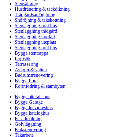
Stensättning
Husdränering & täckdikning
Trädgårdsanläggning
Snöröjning & takskottning
Stenläggning runt hus
Stenläggning trädgård
Stenläggning uppfart
Stenläggning uteplats
Stenläggning runt hus
Bygga stentrappa
Logistik
Terrassering
Avlopp & vatten
Badrumsrenovering
Bygga Pool
Rörinfodring & stambyten
Bygga attefallshus
Bygga Garage
Bygga lösvirkeshus
Bygga kataloghus
Fasadmålning
Golvläggning
Köksrenovering
Takarbete