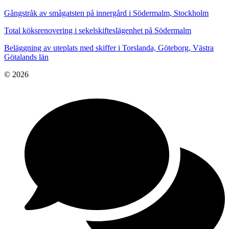
Gångstråk av smågatsten på innergård i Södermalm, Stockholm
Total köksrenovering i sekelskifteslägenhet på Södermalm
Beläggning av uteplats med skiffer i Torslanda, Göteborg, Västra
Götalands län
© 2026