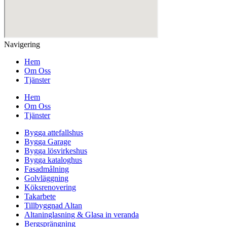
Navigering
Hem
Om Oss
Tjänster
Hem
Om Oss
Tjänster
Bygga attefallshus
Bygga Garage
Bygga lösvirkeshus
Bygga kataloghus
Fasadmålning
Golvläggning
Köksrenovering
Takarbete
Tillbyggnad Altan
Altaninglasning & Glasa in veranda
Bergsprängning