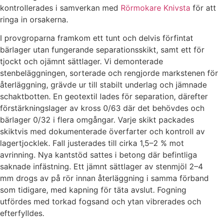
kontrollerades i samverkan med
Rörmokare Knivsta
för att
ringa in orsakerna.
I provgroparna framkom ett tunt och delvis förfintat
bärlager utan fungerande separationsskikt, samt ett för
tjockt och ojämnt sättlager. Vi demonterade
stenbeläggningen, sorterade och rengjorde markstenen för
återläggning, grävde ur till stabilt underlag och jämnade
schaktbotten. En geotextil lades för separation, därefter
förstärkningslager av kross 0/63 där det behövdes och
bärlager 0/32 i flera omgångar. Varje skikt packades
skiktvis med dokumenterade överfarter och kontroll av
lagertjocklek. Fall justerades till cirka 1,5–2 % mot
avrinning. Nya kantstöd sattes i betong där befintliga
saknade infästning. Ett jämnt sättlager av stenmjöl 2–4
mm drogs av på rör innan återläggning i samma förband
som tidigare, med kapning för täta avslut. Fogning
utfördes med torkad fogsand och ytan vibrerades och
efterfylldes.