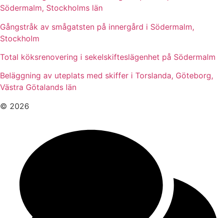
Södermalm, Stockholms län
Gångstråk av smågatsten på innergård i Södermalm,
Stockholm
Total köksrenovering i sekelskifteslägenhet på Södermalm
Beläggning av uteplats med skiffer i Torslanda, Göteborg,
Västra Götalands län
© 2026