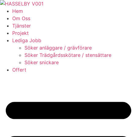
Skip
to
Hem
content
Om Oss
Tjänster
Projekt
Lediga Jobb
Söker anläggare / grävförare
Söker Trädgårdsskötare / stensättare
Söker snickare
Offert