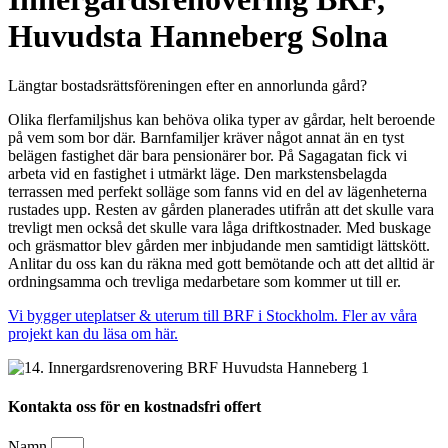
Huvudsta Hanneberg Solna
Längtar bostadsrättsföreningen efter en annorlunda gård?
Olika flerfamiljshus kan behöva olika typer av gårdar, helt beroende
på vem som bor där. Barnfamiljer kräver något annat än en tyst
belägen fastighet där bara pensionärer bor. På Sagagatan fick vi
arbeta vid en fastighet i utmärkt läge. Den markstensbelagda
terrassen med perfekt solläge som fanns vid en del av lägenheterna
rustades upp. Resten av gården planerades utifrån att det skulle vara
trevligt men också det skulle vara låga driftkostnader. Med buskage
och gräsmattor blev gården mer inbjudande men samtidigt lättskött.
Anlitar du oss kan du räkna med gott bemötande och att det alltid är
ordningsamma och trevliga medarbetare som kommer ut till er.
Vi bygger uteplatser & uterum till BRF i Stockholm. Fler av våra
projekt kan du läsa om här.
Kontakta oss för en kostnadsfri offert
Namn