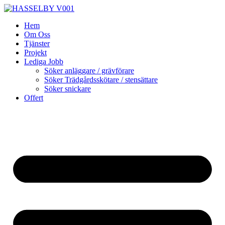
Skip
to
Hem
content
Om Oss
Tjänster
Projekt
Lediga Jobb
Söker anläggare / grävförare
Söker Trädgårdsskötare / stensättare
Söker snickare
Offert