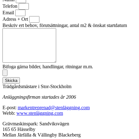
Telefon
Email
Adress + Ort
Beskriv ert behov, förutsättningar, antal m2 & önskat startdatum
Bifoga gärna bilder, handlingar, ritningar m.m.
Skicka
Trädgårdsmästare i Stor-Stockholm
Anläggningsfirman startades år 2006
E-post:
markentreprenad@stenläggning.com
Webb:
www.stenläggning.com
Grävmaskinspark: Sandviksvägen
165 65 Hässelby
Mellan Järfälla & Vällingby Blackeberg