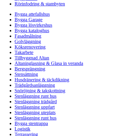
Rörinfodring & stambyten
Bygga attefallshus
Bygga Garage
Bygga lösvirkeshus
Bygga kataloghus
Fasadmålning
Golvläggning
Köksrenovering
Takarbete
Tillbyggnad Altan
Altaninglasning & Glasa in veranda
Bergsprängning
Stensättning
Husdränering & täckdikning
Trädgårdsanläggning
Snöröjning & takskottning
Stenläggning runt hus
Stenläggning trädgård
Stenläggning uppfart
Stenläggning uteplats
Stenläggning runt hus
Bygga stentrappa
Logistik
Terrassering