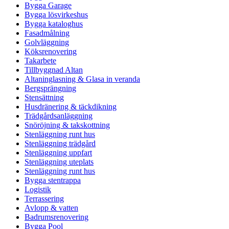
Bygga Garage
Bygga lösvirkeshus
Bygga kataloghus
Fasadmålning
Golvläggning
Köksrenovering
Takarbete
Tillbyggnad Altan
Altaninglasning & Glasa in veranda
Bergsprängning
Stensättning
Husdränering & täckdikning
Trädgårdsanläggning
Snöröjning & takskottning
Stenläggning runt hus
Stenläggning trädgård
Stenläggning uppfart
Stenläggning uteplats
Stenläggning runt hus
Bygga stentrappa
Logistik
Terrassering
Avlopp & vatten
Badrumsrenovering
Bygga Pool