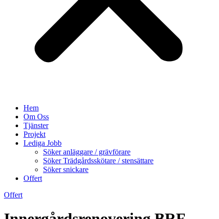
Hem
Om Oss
Tjänster
Projekt
Lediga Jobb
Söker anläggare / grävförare
Söker Trädgårdsskötare / stensättare
Söker snickare
Offert
Offert
Innergårdsrenovering BRF,