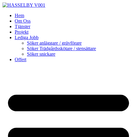
Skip
to
Hem
content
Om Oss
Tjänster
Projekt
Lediga Jobb
Söker anläggare / grävförare
Söker Trädgårdsskötare / stensättare
Söker snickare
Offert