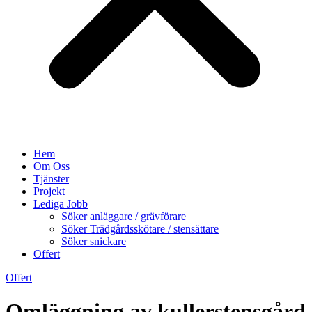
Hem
Om Oss
Tjänster
Projekt
Lediga Jobb
Söker anläggare / grävförare
Söker Trädgårdsskötare / stensättare
Söker snickare
Offert
Offert
Omläggning av kullerstensgård