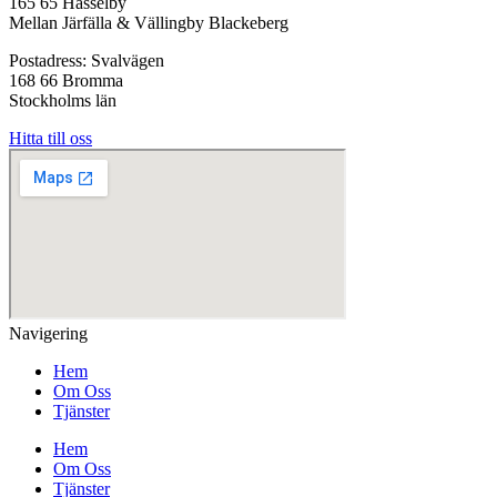
165 65 Hässelby
Mellan Järfälla & Vällingby Blackeberg
Postadress: Svalvägen
168 66 Bromma
Stockholms län
Hitta till oss
Navigering
Hem
Om Oss
Tjänster
Hem
Om Oss
Tjänster