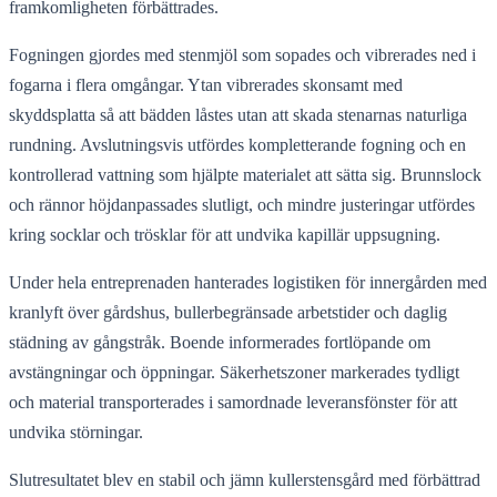
framkomligheten förbättrades.
Fogningen gjordes med stenmjöl som sopades och vibrerades ned i
fogarna i flera omgångar. Ytan vibrerades skonsamt med
skyddsplatta så att bädden låstes utan att skada stenarnas naturliga
rundning. Avslutningsvis utfördes kompletterande fogning och en
kontrollerad vattning som hjälpte materialet att sätta sig. Brunnslock
och rännor höjdanpassades slutligt, och mindre justeringar utfördes
kring socklar och trösklar för att undvika kapillär uppsugning.
Under hela entreprenaden hanterades logistiken för innergården med
kranlyft över gårdshus, bullerbegränsade arbetstider och daglig
städning av gångstråk. Boende informerades fortlöpande om
avstängningar och öppningar. Säkerhetszoner markerades tydligt
och material transporterades i samordnade leveransfönster för att
undvika störningar.
Slutresultatet blev en stabil och jämn kullerstensgård med förbättrad