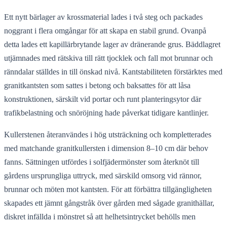
Ett nytt bärlager av krossmaterial lades i två steg och packades
noggrant i flera omgångar för att skapa en stabil grund. Ovanpå
detta lades ett kapillärbrytande lager av dränerande grus. Bäddlagret
utjämnades med rätskiva till rätt tjocklek och fall mot brunnar och
ränndalar ställdes in till önskad nivå. Kantstabiliteten förstärktes med
granitkantsten som sattes i betong och baksattes för att låsa
konstruktionen, särskilt vid portar och runt planteringsytor där
trafikbelastning och snöröjning hade påverkat tidigare kantlinjer.
Kullerstenen återanvändes i hög utsträckning och kompletterades
med matchande granitkullersten i dimension 8–10 cm där behov
fanns. Sättningen utfördes i solfjädermönster som återknöt till
gårdens ursprungliga uttryck, med särskild omsorg vid rännor,
brunnar och möten mot kantsten. För att förbättra tillgängligheten
skapades ett jämnt gångstråk över gården med sågade granithällar,
diskret infällda i mönstret så att helhetsintrycket behölls men