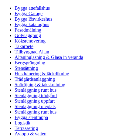
Bygga attefallshus
Bygga Garage
Bygga lösvirkeshus
Bygga kataloghus
Fasadmålning
Golvläggning
Köksrenovering
Takarbete
Tillbyggnad Altan
Altaninglasning & Glasa in veranda
Bergsprängning
Stensättning
Husdränering & täckdikning
Trädgårdsanläggning
Snöröjning & takskottning
Stenläggning runt hus
Stenläggning trädgård
Stenläggning uppfart
Stenläggning uteplats
Stenläggning runt hus
Bygga stentrappa
Logistik
Terrassering
Avlopp & vatten