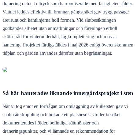
dränering och ett uttryck som harmoniserade med fastighetens ålder.
Vattnet leddes effektivt till brunnar, gångstråket gav trygg passage
året runt och kantlinjerna höll formen. Vid slutbesiktningen
godkändes arbetet utan anmärkningar och föreningen erhöll
skötselråd för vinterunderhåll, fogkomplettering och mossa­
hantering. Projektet färdigställdes i maj 2026 enligt överenskommen
tidplan och gården användes därefter utan begränsningar.
Så här hanterades liknande innergårdsprojekt i sten
När vi tog emot en förfrågan om omläggning av kullersten gav vi
snabb återkoppling och bokade ett platsbesök. Under besöket
dokumenterades höjder, befintliga sättmönster och
dräneringspunkter, och vi lämnade en rekommendation för