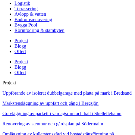
Logistik
Terrassering
Avlopp & vatten
Badrumsrenovering
Bygga Pool
Rörinfodring & stambyten
Projekt
Blogg
Offert
Projekt
Blogg
Offert
Projekt
Uppförande av isolerat dubbelgarage med platta på mark i Bredsand
Markstensläggning av uppfart och gång i Bergsjön
Golvläggning av parkett i vardagsrum och hall i Skelleftehamn
Renovering av stenmur och gårdsplan på Södermalm
Omläggning av kullerstensgård vid bostadsrättsförening på