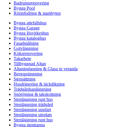
Badrumsrenovering
Bygga Pool
Rörinfodring & stambyten
Bygga attefallshus
Bygga Garage
Bygga lösvirkeshus
Bygga kataloghus
Fasadmålning
Golvläggning
Köksrenovering
Takarbete
Tillbyggnad Altan
Altaninglasning & Glasa in veranda
Bergsprängning
Stensättning
Husdränering & täckdikning
Trädgårdsanläggning
Snöröjning & takskottning
Stenläggning runt hus
Stenläggning trädgård
Stenläggning uppfart
Stenläggning uteplats
Stenläggning runt hus
Bygga stentrappa