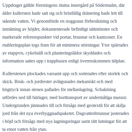
Uppdraget gällde föreningens slutna innergård på Södermalm, där
äldre kullersten hade satt sig och bristfällig dränering hade lett till
stående vatten. Vi genomförde en noggrann förbesiktning och
inmätning av höjder, dokumenterade befintligt sättmönster och
markerade referenspunkter vid portar, brunnar och kantzoner. En
etableringsplan togs fram för att minimera störningar. Ytor spärrades
av etappvis, cykelställ och planteringslådor skyddades och
information sattes upp i trapphusen enligt överenskommen tidplan.
Kullerstenen plockades varsamt upp och sorterades efter storlek och
skick. Bruk- och jordrester avlägsnades mekaniskt och med
högtryck innan stenen pallades för mellanlagring. Schaktning
utfördes ned till bärlager, med borttransport av undermåliga massor.
Undergrunden jämnades till och försågs med geotextil för att skilja
jord från det nya överbyggnadspaketet. Dagvattenbrunnar justerades
i höjd och försågs med nya lagningsringar samt rätt lutningar för att
ta emot vatten från ytan.