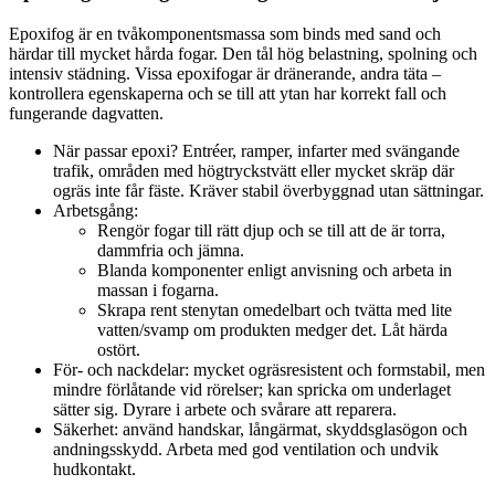
Epoxifog är en tvåkomponentsmassa som binds med sand och
härdar till mycket hårda fogar. Den tål hög belastning, spolning och
intensiv städning. Vissa epoxifogar är dränerande, andra täta –
kontrollera egenskaperna och se till att ytan har korrekt fall och
fungerande dagvatten.
När passar epoxi? Entréer, ramper, infarter med svängande
trafik, områden med högtryckstvätt eller mycket skräp där
ogräs inte får fäste. Kräver stabil överbyggnad utan sättningar.
Arbetsgång:
Rengör fogar till rätt djup och se till att de är torra,
dammfria och jämna.
Blanda komponenter enligt anvisning och arbeta in
massan i fogarna.
Skrapa rent stenytan omedelbart och tvätta med lite
vatten/svamp om produkten medger det. Låt härda
ostört.
För- och nackdelar: mycket ogräsresistent och formstabil, men
mindre förlåtande vid rörelser; kan spricka om underlaget
sätter sig. Dyrare i arbete och svårare att reparera.
Säkerhet: använd handskar, långärmat, skyddsglasögon och
andningsskydd. Arbeta med god ventilation och undvik
hudkontakt.