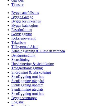
Om Oss
Tjänster
Bygga attefallshus
Bygga Garage
Bygga lösvirkeshus
Bygga kataloghus
Fasadmålning
Golvläggning
Köksrenovering
Takarbete
Tillbyggnad Altan
Altaninglasning & Glasa in veranda
Bergsprängning
Stensättning
Husdränering & täckdikning
Trädgårdsanläggning
Snöröjning & takskottning
Stenläggning runt hus
Stenläggning trädgård
Stenläggning uppfart
Stenläggning uteplats
Stenläggning runt hus
Bygga stentrappa
Logistik