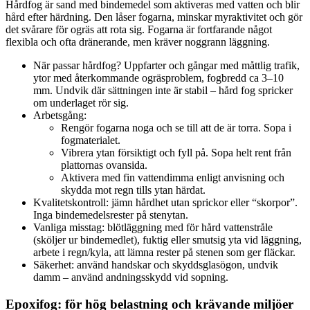
Hårdfog är sand med bindemedel som aktiveras med vatten och blir
hård efter härdning. Den låser fogarna, minskar myraktivitet och gör
det svårare för ogräs att rota sig. Fogarna är fortfarande något
flexibla och ofta dränerande, men kräver noggrann läggning.
När passar hårdfog? Uppfarter och gångar med måttlig trafik,
ytor med återkommande ogräsproblem, fogbredd ca 3–10
mm. Undvik där sättningen inte är stabil – hård fog spricker
om underlaget rör sig.
Arbetsgång:
Rengör fogarna noga och se till att de är torra. Sopa i
fogmaterialet.
Vibrera ytan försiktigt och fyll på. Sopa helt rent från
plattornas ovansida.
Aktivera med fin vattendimma enligt anvisning och
skydda mot regn tills ytan härdat.
Kvalitetskontroll: jämn hårdhet utan sprickor eller “skorpor”.
Inga bindemedelsrester på stenytan.
Vanliga misstag: blötläggning med för hård vattenstråle
(sköljer ur bindemedlet), fuktig eller smutsig yta vid läggning,
arbete i regn/kyla, att lämna rester på stenen som ger fläckar.
Säkerhet: använd handskar och skyddsglasögon, undvik
damm – använd andningsskydd vid sopning.
Epoxifog: för hög belastning och krävande miljöer