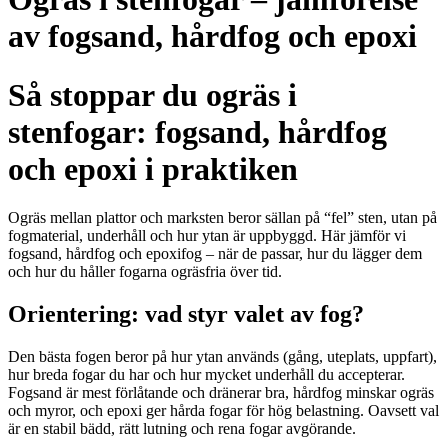
av fogsand, hårdfog och epoxi
Så stoppar du ogräs i
stenfogar: fogsand, hårdfog
och epoxi i praktiken
Ogräs mellan plattor och marksten beror sällan på “fel” sten, utan på
fogmaterial, underhåll och hur ytan är uppbyggd. Här jämför vi
fogsand, hårdfog och epoxifog – när de passar, hur du lägger dem
och hur du håller fogarna ogräsfria över tid.
Orientering: vad styr valet av fog?
Den bästa fogen beror på hur ytan används (gång, uteplats, uppfart),
hur breda fogar du har och hur mycket underhåll du accepterar.
Fogsand är mest förlåtande och dränerar bra, hårdfog minskar ogräs
och myror, och epoxi ger hårda fogar för hög belastning. Oavsett val
är en stabil bädd, rätt lutning och rena fogar avgörande.