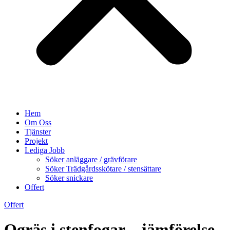
Hem
Om Oss
Tjänster
Projekt
Lediga Jobb
Söker anläggare / grävförare
Söker Trädgårdsskötare / stensättare
Söker snickare
Offert
Offert
Ogräs i stenfogar – jämförelse