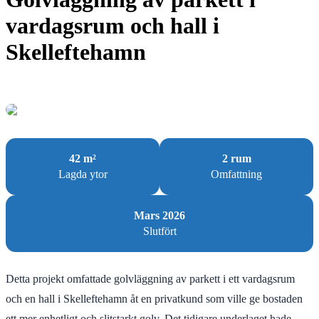
vardagsrum och hall i
Skelleftehamn
42 m²
2 rum
Lagda ytor
Omfattning
Mars 2026
Slutfört
Detta projekt omfattade golvläggning av parkett i ett vardagsrum
och en hall i Skelleftehamn åt en privatkund som ville ge bostaden
ett mer enhetligt och slitstarkt golv. Det tidigare underlaget hade