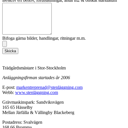
Beskriv ert behov, förutsättningar, antal m2 & önskat startdatum
Bifoga gärna bilder, handlingar, ritningar m.m.
Skicka
Trädgårdsmästare i Stor-Stockholm
Anläggningsfirman startades år 2006
E-post:
markentreprenad@stenläggning.com
Webb:
www.stenläggning.com
Grävmaskinspark: Sandviksvägen
165 65 Hässelby
Mellan Järfälla & Vällingby Blackeberg
Postadress: Svalvägen
168 66 Bromma