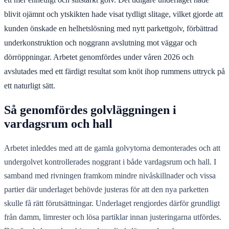
blivit ojämnt och ytskikten hade visat tydligt slitage, vilket gjorde att
kunden önskade en helhetslösning med nytt parkettgolv, förbättrad
underkonstruktion och noggrann avslutning mot väggar och
dörröppningar. Arbetet genomfördes under våren 2026 och
avslutades med ett färdigt resultat som knöt ihop rummens uttryck på
ett naturligt sätt.
Så genomfördes golvläggningen i
vardagsrum och hall
Arbetet inleddes med att de gamla golvytorna demonterades och att
undergolvet kontrollerades noggrant i både vardagsrum och hall. I
samband med rivningen framkom mindre nivåskillnader och vissa
partier där underlaget behövde justeras för att den nya parketten
skulle få rätt förutsättningar. Underlaget rengjordes därför grundligt
från damm, limrester och lösa partiklar innan justeringarna utfördes.