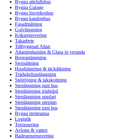
Bygga attefallshus
Bygga Garage
Bygga lösvirkeshus
Bygga kataloghus
Fasadmålning
Golvläggning
Köksrenovering
Takarbete
Tillbyggnad Altan
Altaninglasning & Glasa in veranda
Bergsprängning
Stensättning
Husdränering & täckdikning
Trädgårdsanläggning
Snöröjning & takskottning
Stenläggning runt hus
Stenläggning trädgård
Stenläggning uppfart
Stenläggning uteplats
Stenläggning runt hus
Bygga stentrappa
Logistik
Terrassering
Avlopp & vatten
Badrumsrenovering