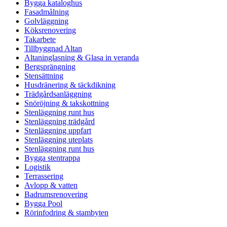
Bygga kataloghus
Fasadmålning
Golvläggning
Köksrenovering
Takarbete
Tillbyggnad Altan
Altaninglasning & Glasa in veranda
Bergsprängning
Stensättning
Husdränering & täckdikning
Trädgårdsanläggning
Snöröjning & takskottning
Stenläggning runt hus
Stenläggning trädgård
Stenläggning uppfart
Stenläggning uteplats
Stenläggning runt hus
Bygga stentrappa
Logistik
Terrassering
Avlopp & vatten
Badrumsrenovering
Bygga Pool
Rörinfodring & stambyten