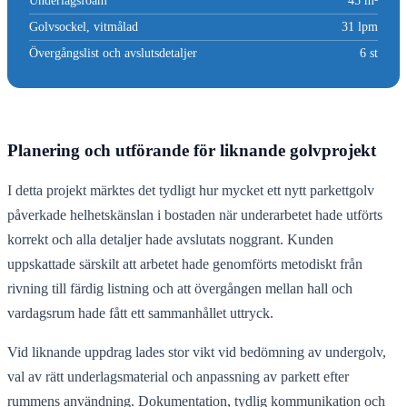
Underlagsfoam
45 m²
Golvsockel, vitmålad
31 lpm
Övergångslist och avslutsdetaljer
6 st
Planering och utförande för liknande golvprojekt
I detta projekt märktes det tydligt hur mycket ett nytt parkettgolv
påverkade helhetskänslan i bostaden när underarbetet hade utförts
korrekt och alla detaljer hade avslutats noggrant. Kunden
uppskattade särskilt att arbetet hade genomförts metodiskt från
rivning till färdig listning och att övergången mellan hall och
vardagsrum hade fått ett sammanhållet uttryck.
Vid liknande uppdrag lades stor vikt vid bedömning av undergolv,
val av rätt underlagsmaterial och anpassning av parkett efter
rummens användning. Dokumentation, tydlig kommunikation och