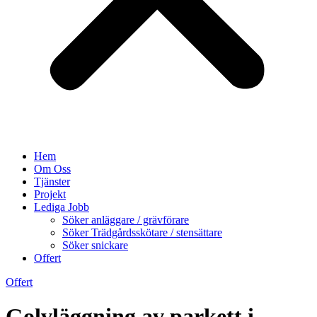
Hem
Om Oss
Tjänster
Projekt
Lediga Jobb
Söker anläggare / grävförare
Söker Trädgårdsskötare / stensättare
Söker snickare
Offert
Offert
Golvläggning av parkett i