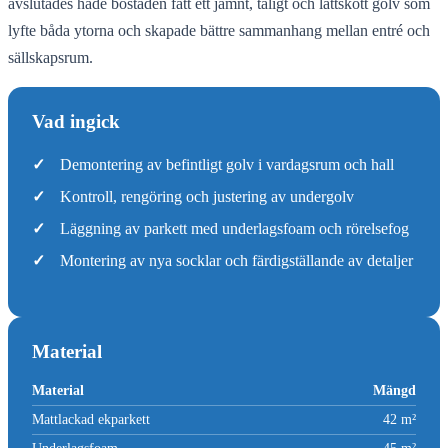
avslutades hade bostaden fått ett jämnt, tåligt och lättskött golv som
lyfte båda ytorna och skapade bättre sammanhang mellan entré och
sällskapsrum.
Vad ingick
✓
Demontering av befintligt golv i vardagsrum och hall
✓
Kontroll, rengöring och justering av undergolv
✓
Läggning av parkett med underlagsfoam och rörelsefog
✓
Montering av nya socklar och färdigställande av detaljer
Material
Material
Mängd
Mattlackad ekparkett
42 m²