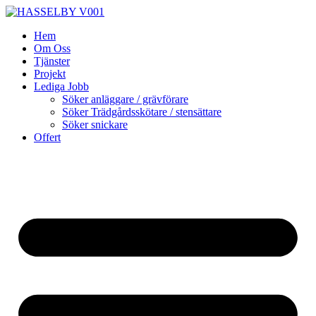
Skip
to
Hem
content
Om Oss
Tjänster
Projekt
Lediga Jobb
Söker anläggare / grävförare
Söker Trädgårdsskötare / stensättare
Söker snickare
Offert