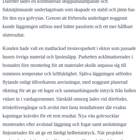
Därefter lades en kombinerad stegljudsdämpande och
fuktutjämnande underlagsfoam som skapade en stabil och jämn bas
för den nya golvytan. Genom att förbereda underlaget noggrant
kunde läggningen utföras med bättre passform och ett mer hållbart
slutresultat.
Kunden hade valt en mattlackad trestavsparkett i ekton som passade
husets övriga material och ljusinsläpp. Parketten acklimatiserades i
bostaden före montering för att materialet skulle anpassa sig till
rummens temperatur och luftfuktighet. Själva läggningen utfördes
flytande enligt tillverkarens anvisningar, med noggrant planerad
riktning för att ge ett lugnt och sammanhängande intryck från hallen
vidare in i vardagsrummet. Särskild omsorg lades vid dörrfoder,
tröskelövergångar och avslut mot fasta installationer där exakta
kapningar krävdes för ett rent resultat. Nya vita golvsocklar
monterades efter avslutad läggning och fogar samt anslutningar
finjusterades för att ge ett färdigt helhetsintryck. När projektet