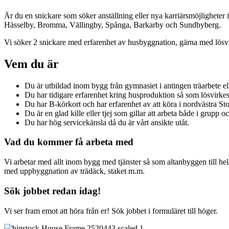
Är du en snickare som söker anställning eller nya karriärsmöjligheter
Hässelby, Bromma, Vällingby, Spånga, Barkarby och Sundbyberg.
Vi söker 2 snickare med erfarenhet av husbyggnation, gärna med lösvirk
Vem du är
Du är utbildad inom bygg från gymnasiet i antingen träarbete e
Du har tidigare erfarenhet kring husproduktion så som lösvirke
Du har B-körkort och har erfarenhet av att köra i nordvästra S
Du är en glad kille eller tjej som gillar att arbeta både i grupp oc
Du har hög servicekänsla då du är vårt ansikte utåt.
Vad du kommer få arbeta med
Vi arbetar med allt inom bygg med tjänster så som altanbyggen till h
med uppbyggnation av trädäck, staket m.m.
Sök jobbet redan idag!
Vi ser fram emot att höra från er! Sök jobbet i formuläret till höger.