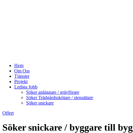
Hem
Om Oss
Tjänster
Projekt
Lediga Jobb
Söker anläggare / grävförare
Söker Trädgårdsskötare / stensättare
Söker snickare
Offert
Söker snickare / byggare till by