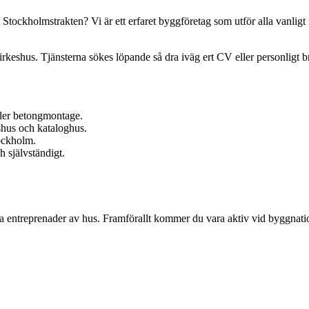
 i Stockholmstrakten? Vi är ett erfaret byggföretag som utför alla van
eshus. Tjänsterna sökes löpande så dra iväg ert CV eller personligt brev
ller betongmontage.
shus och kataloghus.
tockholm.
h självständigt.
ela entreprenader av hus. Framförallt kommer du vara aktiv vid byggnat