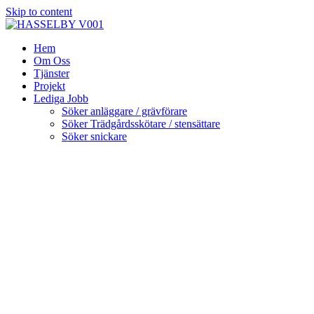
Skip to content
Hem
Om Oss
Tjänster
Projekt
Lediga Jobb
Söker anläggare / grävförare
Söker Trädgårdsskötare / stensättare
Söker snickare