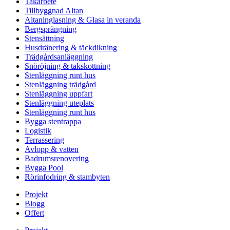
Takarbete
Tillbyggnad Altan
Altaninglasning & Glasa in veranda
Bergsprängning
Stensättning
Husdränering & täckdikning
Trädgårdsanläggning
Snöröjning & takskottning
Stenläggning runt hus
Stenläggning trädgård
Stenläggning uppfart
Stenläggning uteplats
Stenläggning runt hus
Bygga stentrappa
Logistik
Terrassering
Avlopp & vatten
Badrumsrenovering
Bygga Pool
Rörinfodring & stambyten
Projekt
Blogg
Offert