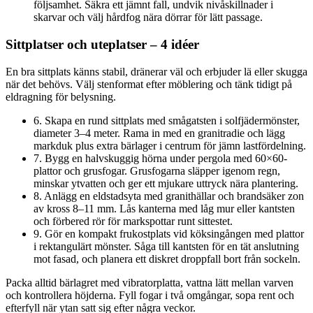
följsamhet. Säkra ett jämnt fall, undvik nivåskillnader i
skarvar och välj hårdfog nära dörrar för lätt passage.
Sittplatser och uteplatser – 4 idéer
En bra sittplats känns stabil, dränerar väl och erbjuder lä eller skugga
när det behövs. Välj stenformat efter möblering och tänk tidigt på
eldragning för belysning.
6. Skapa en rund sittplats med smågatsten i solfjädermönster,
diameter 3–4 meter. Rama in med en granitradie och lägg
markduk plus extra bärlager i centrum för jämn lastfördelning.
7. Bygg en halvskuggig hörna under pergola med 60×60-
plattor och grusfogar. Grusfogarna släpper igenom regn,
minskar ytvatten och ger ett mjukare uttryck nära plantering.
8. Anlägg en eldstadsyta med granithällar och brandsäker zon
av kross 8–11 mm. Lås kanterna med låg mur eller kantsten
och förbered rör för markspottar runt sittestet.
9. Gör en kompakt frukostplats vid köksingången med plattor
i rektangulärt mönster. Såga till kantsten för en tät anslutning
mot fasad, och planera ett diskret droppfall bort från sockeln.
Packa alltid bärlagret med vibratorplatta, vattna lätt mellan varven
och kontrollera höjderna. Fyll fogar i två omgångar, sopa rent och
efterfyll när ytan satt sig efter några veckor.