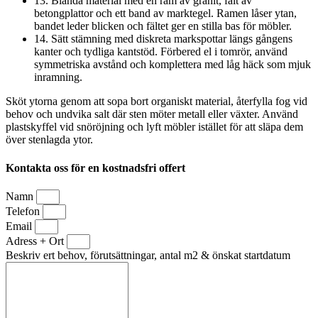
13. Blanda material med en ram av granit, fält av
betongplattor och ett band av marktegel. Ramen låser ytan,
bandet leder blicken och fältet ger en stilla bas för möbler.
14. Sätt stämning med diskreta markspottar längs gångens
kanter och tydliga kantstöd. Förbered el i tomrör, använd
symmetriska avstånd och komplettera med låg häck som mjuk
inramning.
Sköt ytorna genom att sopa bort organiskt material, återfylla fog vid
behov och undvika salt där sten möter metall eller växter. Använd
plastskyffel vid snöröjning och lyft möbler istället för att släpa dem
över stenlagda ytor.
Kontakta oss för en kostnadsfri offert
Namn
Telefon
Email
Adress + Ort
Beskriv ert behov, förutsättningar, antal m2 & önskat startdatum