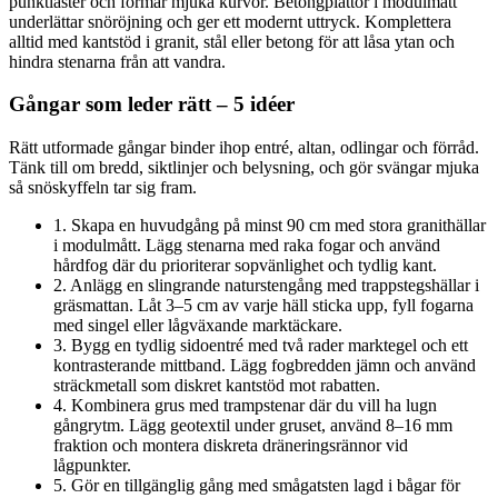
punktlaster och formar mjuka kurvor. Betongplattor i modulmått
underlättar snöröjning och ger ett modernt uttryck. Komplettera
alltid med kantstöd i granit, stål eller betong för att låsa ytan och
hindra stenarna från att vandra.
Gångar som leder rätt – 5 idéer
Rätt utformade gångar binder ihop entré, altan, odlingar och förråd.
Tänk till om bredd, siktlinjer och belysning, och gör svängar mjuka
så snöskyffeln tar sig fram.
1. Skapa en huvudgång på minst 90 cm med stora granithällar
i modulmått. Lägg stenarna med raka fogar och använd
hårdfog där du prioriterar sopvänlighet och tydlig kant.
2. Anlägg en slingrande naturstengång med trappstegshällar i
gräsmattan. Låt 3–5 cm av varje häll sticka upp, fyll fogarna
med singel eller lågväxande marktäckare.
3. Bygg en tydlig sidoentré med två rader marktegel och ett
kontrasterande mittband. Lägg fogbredden jämn och använd
sträckmetall som diskret kantstöd mot rabatten.
4. Kombinera grus med trampstenar där du vill ha lugn
gångrytm. Lägg geotextil under gruset, använd 8–16 mm
fraktion och montera diskreta dräneringsrännor vid
lågpunkter.
5. Gör en tillgänglig gång med smågatsten lagd i bågar för