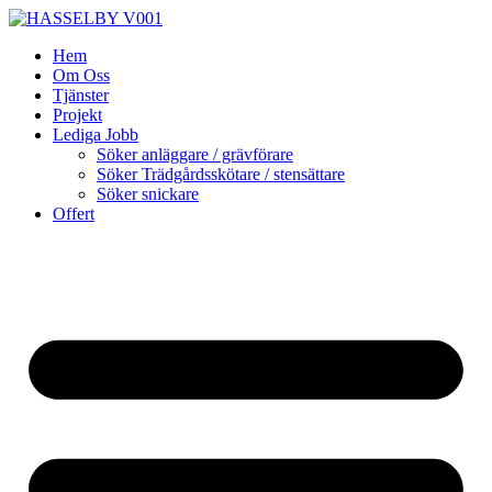
Skip
to
Hem
content
Om Oss
Tjänster
Projekt
Lediga Jobb
Söker anläggare / grävförare
Söker Trädgårdsskötare / stensättare
Söker snickare
Offert