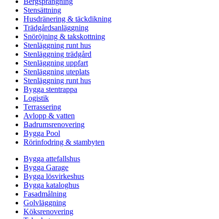
Bergsprängning
Stensättning
Husdränering & täckdikning
Trädgårdsanläggning
Snöröjning & takskottning
Stenläggning runt hus
Stenläggning trädgård
Stenläggning uppfart
Stenläggning uteplats
Stenläggning runt hus
Bygga stentrappa
Logistik
Terrassering
Avlopp & vatten
Badrumsrenovering
Bygga Pool
Rörinfodring & stambyten
Bygga attefallshus
Bygga Garage
Bygga lösvirkeshus
Bygga kataloghus
Fasadmålning
Golvläggning
Köksrenovering