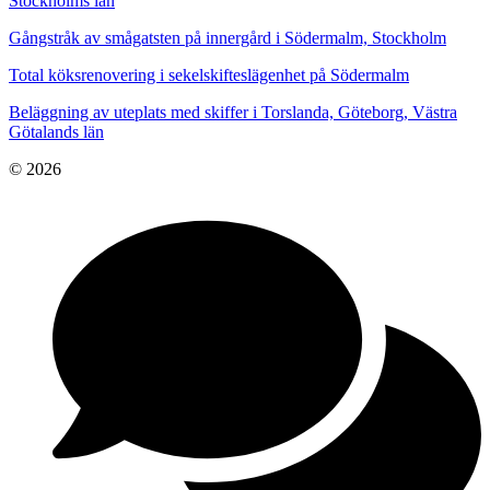
Stockholms län
Gångstråk av smågatsten på innergård i Södermalm, Stockholm
Total köksrenovering i sekelskifteslägenhet på Södermalm
Beläggning av uteplats med skiffer i Torslanda, Göteborg, Västra
Götalands län
© 2026