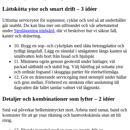
Lättskötta ytor och smart drift – 3 idéer
Utforma serviceytor för soptunnor, cyklar och ved så att underhållet
går snabbt. Du kan läsa mer om utförandet och vår arbetsmetod
under
Stenläggning trädgård
, där vi beskriver hur vi säkrar fall,
kanter och dränering.
10. Bygg en sop- och cykelplats med släta betongplattor och
tydligt längsfall. Lägg en ränndal i smågatsten längs kanten så
smältvatten leds bort från fasad och hjulspår.
11. Minimera ogräs genom geotextil under bärlager, väl
packad sättbädd och stabil fog. Välj hårdfog på solsatta ytor
och ordinär fogsand i skuggiga partier för rörelseförmåga.
12. Gör en dränerande servicegång med stenmjöl under hällar
och grus mellan. Förbered en stenkista eller anslutning till
dagvatten där fallet samlar vattnet vid lågpunkt.
Detaljer och kombinationer som lyfter – 2 idéer
Små val påverkar helhetsintrycket stort. Arbeta med ramar, band och
kontraster för att ge ytan riktning och hantverkskänsla utan att bli
rörig.