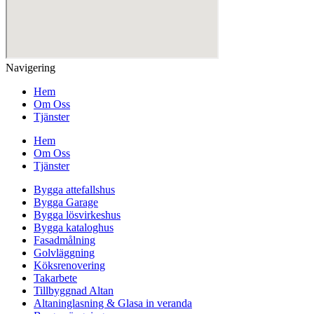
Navigering
Hem
Om Oss
Tjänster
Hem
Om Oss
Tjänster
Bygga attefallshus
Bygga Garage
Bygga lösvirkeshus
Bygga kataloghus
Fasadmålning
Golvläggning
Köksrenovering
Takarbete
Tillbyggnad Altan
Altaninglasning & Glasa in veranda