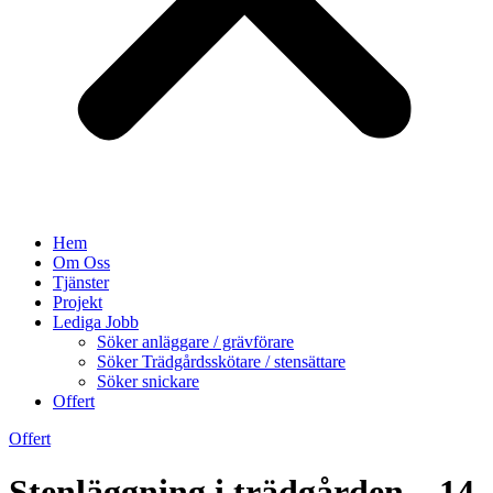
Hem
Om Oss
Tjänster
Projekt
Lediga Jobb
Söker anläggare / grävförare
Söker Trädgårdsskötare / stensättare
Söker snickare
Offert
Offert
Stenläggning i trädgården – 14