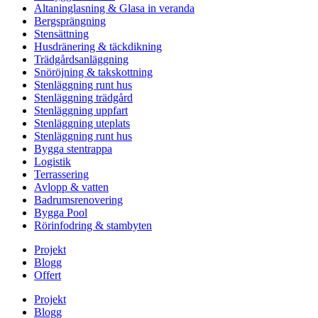
Altaninglasning & Glasa in veranda
Bergsprängning
Stensättning
Husdränering & täckdikning
Trädgårdsanläggning
Snöröjning & takskottning
Stenläggning runt hus
Stenläggning trädgård
Stenläggning uppfart
Stenläggning uteplats
Stenläggning runt hus
Bygga stentrappa
Logistik
Terrassering
Avlopp & vatten
Badrumsrenovering
Bygga Pool
Rörinfodring & stambyten
Projekt
Blogg
Offert
Projekt
Blogg