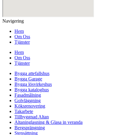
Navigering
Hem
Om Oss
Tjänster
Hem
Om Oss
Tjänster
Bygga attefallshus
Bygga Garage
Bygga lösvirkeshus
Bygga kataloghus
Fasadmålning
Golvläggning
Köksrenovering
Takarbete
Tillbyggnad Altan
Altaninglasning & Glasa in veranda
Bergsprängning
Stensättning