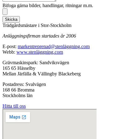
Bifoga gärna bilder, handlingar, ritningar m.m.
Skicka
Trädgårdsmästare i Stor-Stockholm
Anläggningsfirman startades år 2006
E-post:
markentreprenad@stenläggning.com
Webb:
www.stenläggning.com
Grävmaskinspark: Sandviksvägen
165 65 Hässelby
Mellan Järfälla & Vällingby Blackeberg
Postadress: Svalvägen
168 66 Bromma
Stockholms län
Hitta till oss