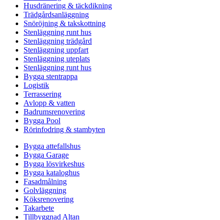
Husdränering & täckdikning
Trädgårdsanläggning
Snöröjning & takskottning
Stenläggning runt hus
Stenläggning trädgård
Stenläggning uppfart
Stenläggning uteplats
Stenläggning runt hus
Bygga stentrappa
Logistik
Terrassering
Avlopp & vatten
Badrumsrenovering
Bygga Pool
Rörinfodring & stambyten
Bygga attefallshus
Bygga Garage
Bygga lösvirkeshus
Bygga kataloghus
Fasadmålning
Golvläggning
Köksrenovering
Takarbete
Tillbyggnad Altan