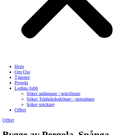
Hem
Om Oss
Tjänster
Projekt
Lediga Jobb
Söker anläggare / grävförare
Söker Trädgårdsskötare / stensättare
Söker snickare
Offert
Offert
Bygge av Pergola. Spånga