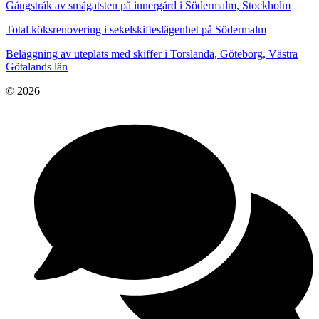
Gångstråk av smågatsten på innergård i Södermalm, Stockholm
Total köksrenovering i sekelskifteslägenhet på Södermalm
Beläggning av uteplats med skiffer i Torslanda, Göteborg, Västra
Götalands län
© 2026