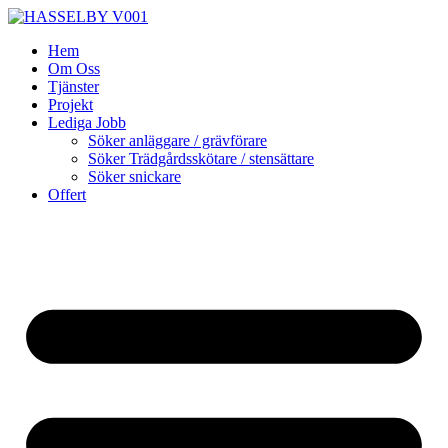
Skip
to
Hem
content
Om Oss
Tjänster
Projekt
Lediga Jobb
Söker anläggare / grävförare
Söker Trädgårdsskötare / stensättare
Söker snickare
Offert